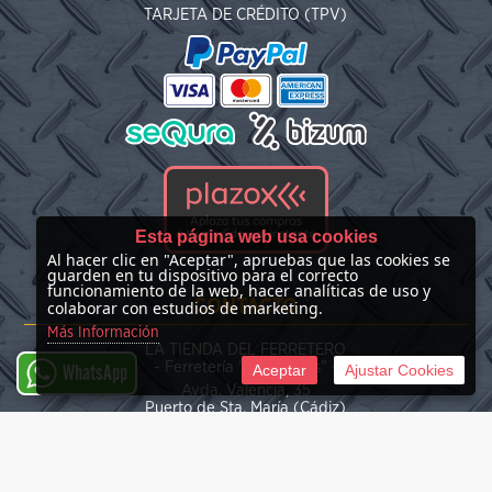
TARJETA DE CRÉDITO (TPV)
Esta página web usa cookies
Al hacer clic en "Aceptar", apruebas que las cookies se
guarden en tu dispositivo para el correcto
funcionamiento de la web, hacer analíticas de uso y
CONTACTO
colaborar con estudios de marketing.
Más Información
LA TIENDA DEL FERRETERO
- Ferretería "Las Nieves" -
Aceptar
Ajustar Cookies
WhatsApp
Avda. Valencia, 35
Puerto de Sta. María (Cádiz)
(+34) 676 39 30 34
info@latiendadelferretero.com