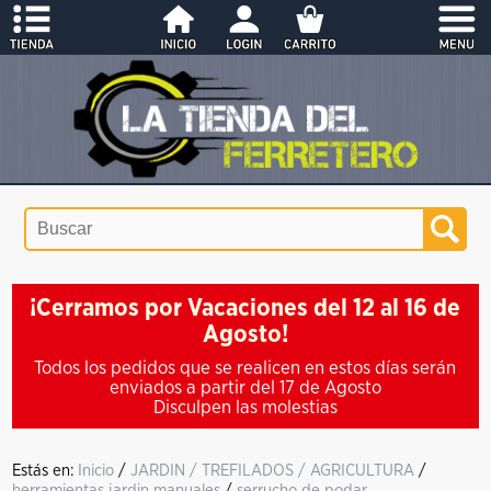
¡Cerramos por Vacaciones del 12 al 16 de
Agosto!
Todos los pedidos que se realicen en estos días serán
enviados a partir del 17 de Agosto
Disculpen las molestias
Estás en:
Inicio
/
JARDIN / TREFILADOS / AGRICULTURA
/
herramientas jardin manuales
/
serrucho de podar