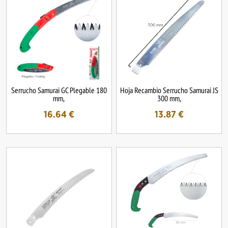
Serrucho Samurai GC Plegable 180
Hoja Recambio Serrucho Samurai JS
mm,
300 mm,
16.64
€
13.87
€