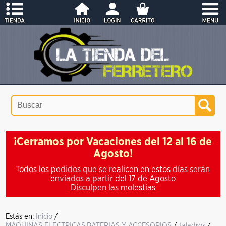
¡Cerramos por Vacaciones del 12 al 16 de
Agosto!
Todos los pedidos que se realicen en estos días serán
enviados a partir del 17 de Agosto
Disculpen las molestias
Estás en:
Inicio
/
MAQUINAS ELECTRICAS,BATERIAS Y ACCESORIOS
/
taladros
/