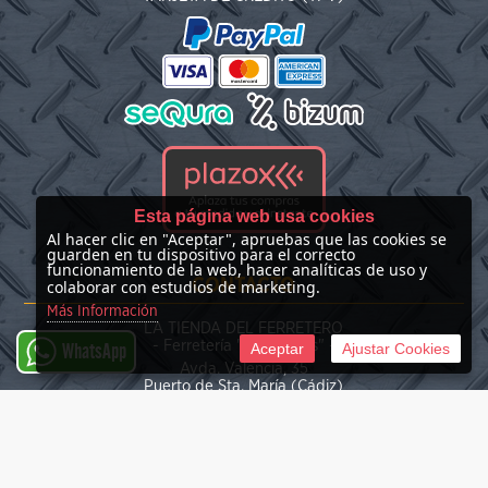
Esta página web usa cookies
Al hacer clic en "Aceptar", apruebas que las cookies se
guarden en tu dispositivo para el correcto
funcionamiento de la web, hacer analíticas de uso y
CONTACTO
colaborar con estudios de marketing.
Más Información
LA TIENDA DEL FERRETERO
- Ferretería "Las Nieves" -
Aceptar
Ajustar Cookies
WhatsApp
Avda. Valencia, 35
Puerto de Sta. María (Cádiz)
(+34) 676 39 30 34
info@latiendadelferretero.com