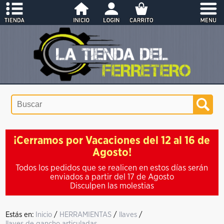
¡Cerramos por Vacaciones del 12 al 16 de
Agosto!
Todos los pedidos que se realicen en estos días serán
enviados a partir del 17 de Agosto
Disculpen las molestias
Estás en:
Inicio
/
HERRAMIENTAS
/
llaves
/
llaves de gancho articuladas