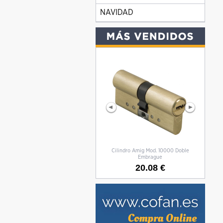
NAVIDAD
Cilindro Amig Mod. 10000 Doble
CILIN
Embrague
20.08 €