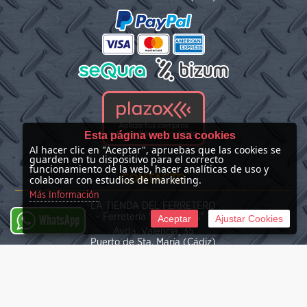
Esta página web usa cookies
Al hacer clic en "Aceptar", apruebas que las cookies se
guarden en tu dispositivo para el correcto
funcionamiento de la web, hacer analíticas de uso y
CONTACTO
colaborar con estudios de marketing.
Más Información
LA TIENDA DEL FERRETERO
- Ferretería "Las Nieves" -
Aceptar
Ajustar Cookies
WhatsApp
Avda. Valencia, 35
Puerto de Sta. María (Cádiz)
(+34) 676 39 30 34
info@latiendadelferretero.com