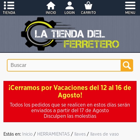
¡Cerramos por Vacaciones del 12 al 16 de
Agosto!
Todos los pedidos que se realicen en estos días serán
enviados a partir del 17 de Agosto
Disculpen las molestias
Estás en:
Inicio
/
HERRAMIENTAS
/
llaves
/
llaves de vaso